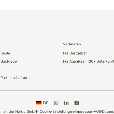
t
Vermieten
r Gäste
Für Gastgeber
r Gastgeber
Für Agenturen (30+ Unterkünf
e-Partnerschaften
DE
ehmen der Holidu GmbH
·
Cookie-Einstellungen
·
Impressum
·
AGB
·
Datens