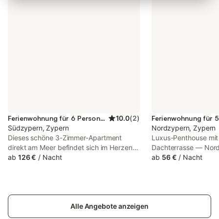
Ferienwohnung für 6 Personen
10.0
(
2
)
Südzypern, Zypern
Nordzypern, Zypern
Dieses schöne 3-Zimmer-Apartment
Luxus-Penthouse mit 
direkt am Meer befindet sich im Herzen
Dachterrasse — Nord
von Protaras am Fig Tree Bay Beach. In
ab
126 €
/
Nacht
herrliche Eck-Pentho
ab
56 €
/
Nacht
Gehweite zu allen Geschäften, Bars und
Schlafzimmern und ei
Restaurants ist es eine ideale Wahl für
Dachterrasse bietet
einen erholsamen Strandurlaub. Mit
aus einen spektakulä
geräumigen Innen- und Außenbereichen
Bergblick. Die Schla
ist das Apartment modern und mit allem
Alle Angebote anzeigen
Wohnbereich, die Kü
ausgestattet, was Sie für einen
Dachterrasse bieten e